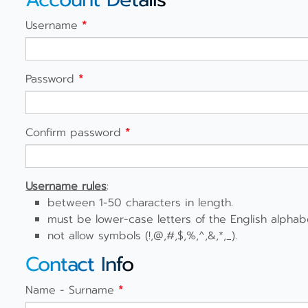
Username
*
Password
*
Confirm password
*
Username rules
:
between 1-50 characters in length.
must be lower-case letters of the English alpha
not allow symbols (!,@,#,$,%,^,&,*,_).
Contact Info
Name - Surname
*